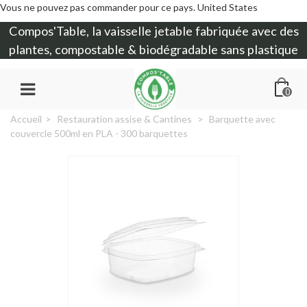
Vous ne pouvez pas commander pour ce pays.
United States
Compos'Table, la
vaisselle jetable
fabriquée avec des
plantes, compostable & biodégradable sans plastique
0
Accueil
>
Restauration assise & Cantines
>
Barquette avec
couvercle 500ml en PLA - 300 barquettes