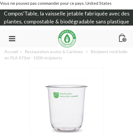
Vous ne pouvez pas commander pour ce pays.
United States
Compos'Table, la
vaisselle jetable
fabriquée avec des
plantes, compostable & biodégradable sans plastique
0
Accueil
>
Restauration assise & Cantines
>
Récipient rond bella
en PLA 473ml - 1000 récipients