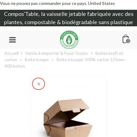
Vous ne pouvez pas commander pour ce pays.
United States
Compos'Table, la
vaisselle jetable
fabriquée avec des
plantes, compostable & biodégradable sans plastique
0
Accueil
>
Vente à emporter & Food Trucks
>
Boîtes kraft et
carton
>
Boite burger
>
Boîte à burger 100% carton 125mm -
400 boîtes
%