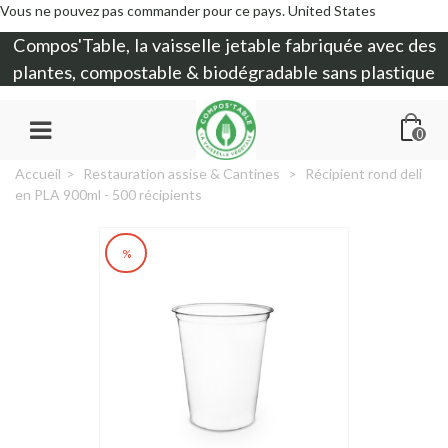
Vous ne pouvez pas commander pour ce pays.
United States
Compos'Table, la
vaisselle jetable
fabriquée avec des
plantes, compostable & biodégradable sans plastique
0
Accueil
>
Restauration assise & Cantines
>
Récipient rond deli
en PLA 900ml - 500 récipients
%