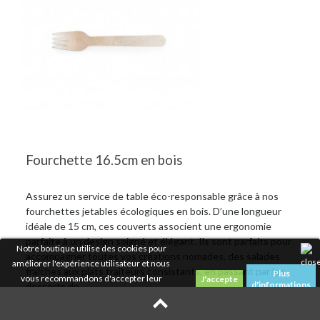
Fourchette 16.5cm en bois
Assurez un service de table éco-responsable grâce à nos
fourchettes jetables écologiques en bois. D’une longueur
idéale de 15 cm, ces couverts associent une ergonomie
parfaite à un design soigné et élégant. Ils sont parfaits pour
Notre boutique utilise des cookies pour
accompagner toutes vos créations nomades, des salades
améliorer l'expérience utilisateur et nous
fraîches aux plats traiteurs consistants, en passant par les
Plus
vous recommandons d'accepter leur
d'informations
desserts de...
utilisation pour profiter pleinement de votre
navigation.