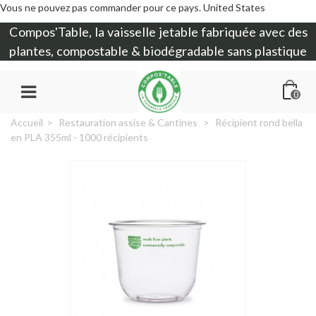
Vous ne pouvez pas commander pour ce pays.
United States
Compos'Table, la
vaisselle jetable
fabriquée avec des
plantes, compostable & biodégradable sans plastique
0
Accueil
>
Restauration assise & Cantines
>
Récipient rond bella
en PLA 355ml - 1000 récipients