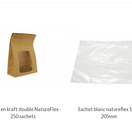
Vue rapide
Vue rapide
en kraft double NatureFlex -
Sachet blanc natureflex 1
250 sachets
205mm