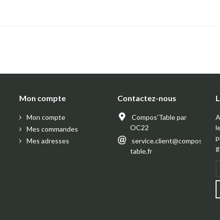
Mon compte
Contactez-nous
L
Mon compte
Compos'Table par
A
OC22
l
Mes commandes
p
Mes adresses
service.client@compos-
g
table.fr