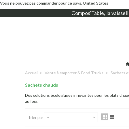
Vous ne pouvez pas commander pour ce pays.
United States
Compos'Table, la
vaissell
Accueil
>
Vente à emporter & Food Trucks
>
Sachets e
Sachets chauds
Des solutions écologiques innovantes pour les plats chau
au four.
Trier par
--