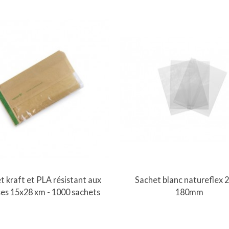
Vue rapide
Vue rapide
t kraft et PLA résistant aux
Sachet blanc natureflex 2
ses 15x28 xm - 1000 sachets
180mm