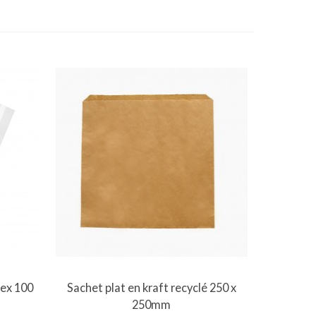
Vue rapide
lex 100
Sachet plat en kraft recyclé 250 x
250mm