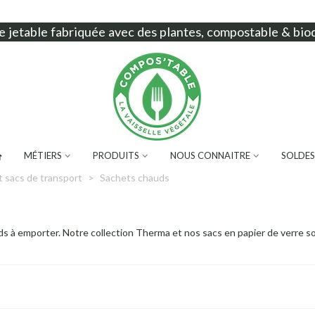
e jetable
fabriquée avec des plantes, compostable & bio
MÉTIERS
PRODUITS
NOUS CONNAITRE
SOLDES
t sacs de transport
>
Sachets chauds
ds à emporter. Notre collection Therma et nos sacs en papier de verre s