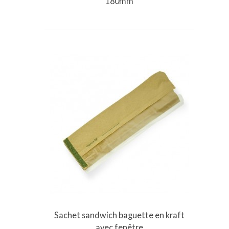
180mm
Vue rapide
Sachet sandwich baguette en kraft
avec fenêtre