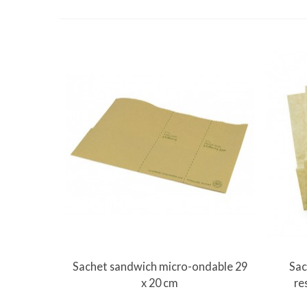
Vue rapide
Sachet sandwich micro-ondable 29
Sac
x 20 cm
re