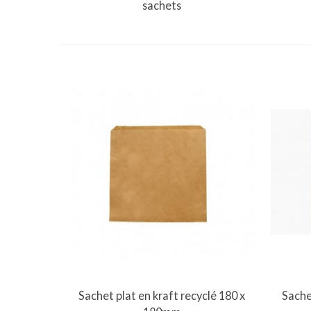
sachets
Vue rapide
Sachet plat en kraft recyclé 180 x
Sache