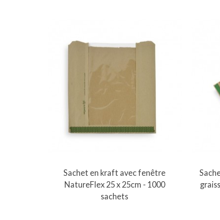
Vue rapide
Sachet en kraft avec fenêtre
Sache
NatureFlex 25 x 25cm - 1000
grais
sachets