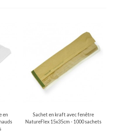
Vue rapide
e en
Sachet en kraft avec fenêtre
chauds
NatureFlex 15x35cm - 1000 sachets
s