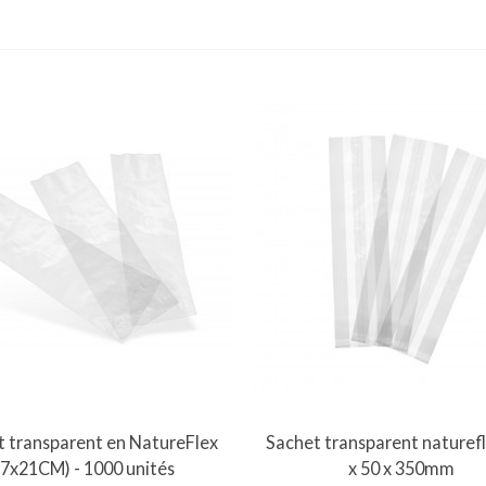
Vue rapide
Vue rapide
t transparent en NatureFlex
Sachet transparent naturef
(7x21CM) - 1000 unités
x 50 x 350mm