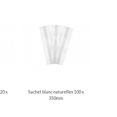
Vue rapide
20 x
Sachet blanc natureflex 100 x
350mm