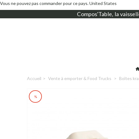
Vous ne pouvez pas commander pour ce pays.
United States
Compos'Table, la
vaissell
Accueil
>
Vente à emporter & Food Trucks
>
Boîtes kra
%