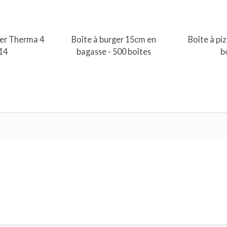
au panier
Ajouter au panier
Ajout
ier Therma 4
Boîte à burger 15cm en
Boîte à pi
x14
bagasse - 500 boîtes
b