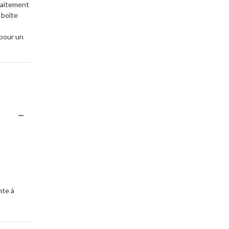
rfaitement
 boîte
 pour un
nte à