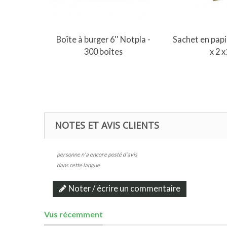
Ajouter au panier
Ajouter 
Boîte à burger 6'' Notpla -
Sachet en pap
300 boîtes
x 2 
NOTES ET AVIS CLIENTS
personne n'a encore posté d'avis
dans cette langue
Noter / écrire un commentaire
Vus récemment