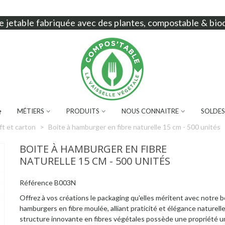
e jetable
fabriquée avec des plantes, compostable & bio
MÉTIERS
PRODUITS
NOUS CONNAITRE
SOLDES
ft et carton
>
Boite à hamburger en fibre naturelle 15 cm - 500 unités
BOITE À HAMBURGER EN FIBRE
NATURELLE 15 CM - 500 UNITÉS
Référence
B003N
Offrez à vos créations le packaging qu'elles méritent avec notre b
hamburgers en fibre moulée, alliant praticité et élégance naturelle
structure innovante en fibres végétales possède une propriété u