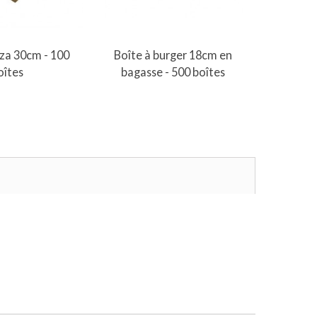
er au panier
Ajouter au panier
A
zza 30cm - 100
Boîte à burger 18cm en
Boîte à
oîtes
bagasse - 500 boîtes
122x102