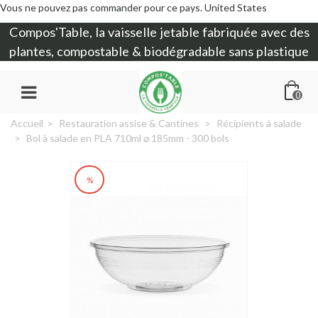
Vous ne pouvez pas commander pour ce pays.
United States
Compos'Table, la
vaisselle jetable
fabriquée avec des
plantes, compostable & biodégradable sans plastique
0
Accueil
>
Restauration assise & Cantines
>
Récipients à salade
>
Bol à salade en PLA 710ml ⌀ 185mm - 300 bols
%