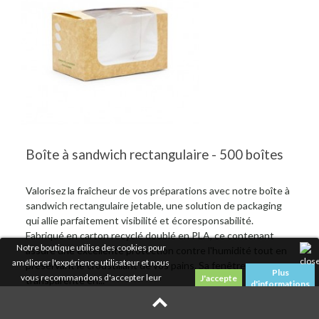
Boîte à sandwich rectangulaire - 500 boîtes
Valorisez la fraîcheur de vos préparations avec notre boîte à
sandwich rectangulaire jetable, une solution de packaging
qui allie parfaitement visibilité et écoresponsabilité.
Fabriqué en carton recyclé doublé en PLA, ce contenant
Notre boutique utilise des cookies pour
assure une excellente protection contre l'humidité tout en
améliorer l'expérience utilisateur et nous
préservant le croustillant de vos pains. Sa fenêtre
Plus
vous recommandons d'accepter leur
transparente en...
d'informations
utilisation pour profiter pleinement de votre
navigation.