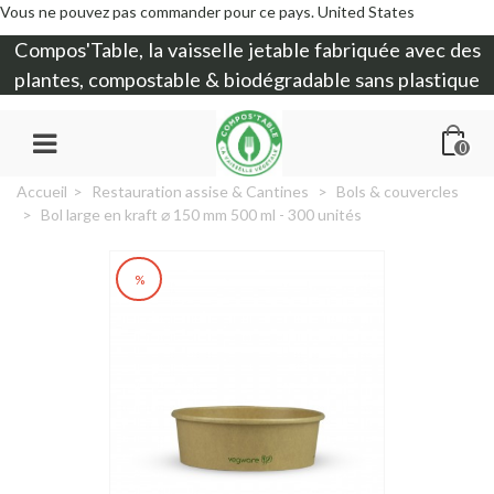
Vous ne pouvez pas commander pour ce pays.
United States
Compos'Table, la
vaisselle jetable
fabriquée avec des
plantes, compostable & biodégradable sans plastique
0
Accueil
>
Restauration assise & Cantines
>
Bols & couvercles
>
Bol large en kraft ⌀ 150 mm 500 ml - 300 unités
%