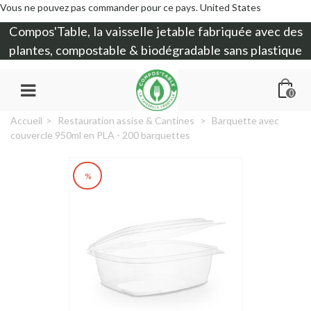
Vous ne pouvez pas commander pour ce pays.
United States
Compos'Table, la
vaisselle jetable
fabriquée avec des
plantes, compostable & biodégradable sans plastique
0
Accueil
>
Restauration assise & Cantines
>
Barquette avec
couvercle 950ml en PLA - 200 barquettes
%