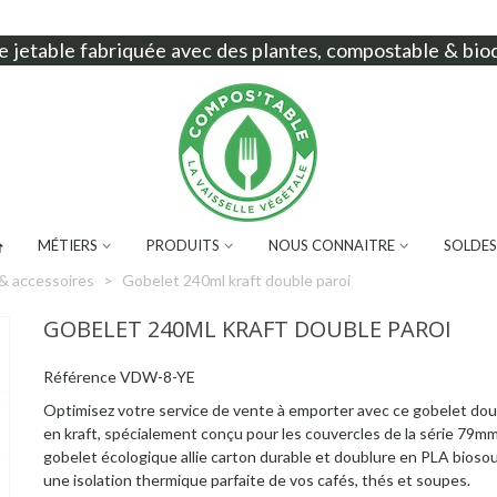
e jetable
fabriquée avec des plantes, compostable & bio
MÉTIERS
PRODUITS
NOUS CONNAITRE
SOLDES
& accessoires
>
Gobelet 240ml kraft double paroi
GOBELET 240ML KRAFT DOUBLE PAROI
Référence
VDW-8-YE
Optimisez votre service de vente à emporter avec ce gobelet dou
en kraft, spécialement conçu pour les couvercles de la série 79m
gobelet écologique allie carton durable et doublure en PLA bioso
une isolation thermique parfaite de vos cafés, thés et soupes.