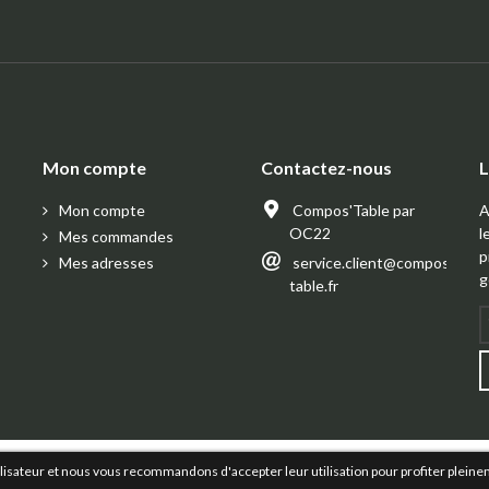
Mon compte
Contactez-nous
L
Mon compte
Compos'Table par
A
OC22
l
Mes commandes
p
Mes adresses
service.client@compos-
g
table.fr
ilisateur et nous vous recommandons d'accepter leur utilisation pour profiter pleine