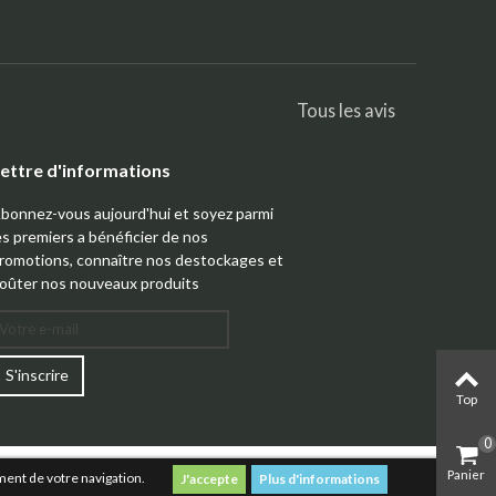
Tous les avis
ettre d'informations
bonnez-vous aujourd'hui et soyez parmi
es premiers a bénéficier de nos
romotions, connaître nos destockages et
oûter nos nouveaux produits
S'inscrire
Top
0
Panier
ment de votre navigation.
Plus d'informations