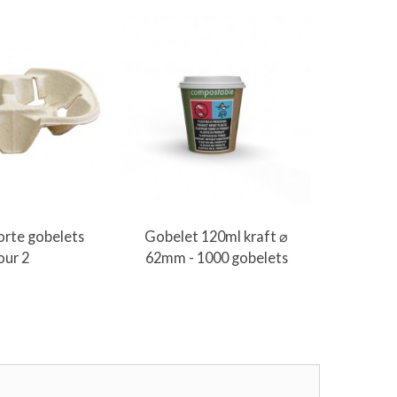
er au panier
Ajouter au panier
A
orte gobelets
Gobelet 120ml kraft ⌀
Gobele
our 2
62mm - 1000 gobelets
89mm -