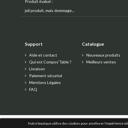
Produit évalué :
joli produit, mais dommage...
Support
Catalogue
Aide et contact
Nouveaux produits
Qui est Compos'Table ?
Meilleurs ventes
Livraison
Paiement sécurisé
Mentions Légales
FAQ
Compos'table par OC22 - Tout droits réservés
Notre boutique utilise des cookies pour améliorer l'expérience ut