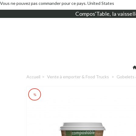
Vous ne pouvez pas commander pour ce pays.
United States
Compos'Table, la
vaissell
Accueil
>
Vente à emporter & Food Trucks
>
Gobelets 
%