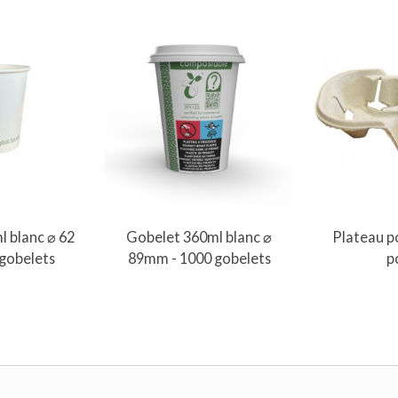
au panier
Ajout
l blanc ⌀ 62
Gobelet 360ml blanc ⌀
Plateau p
gobelets
89mm - 1000 gobelets
p