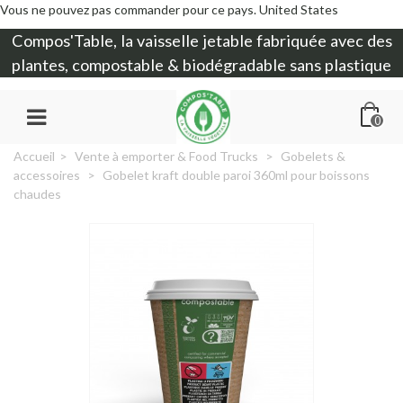
Vous ne pouvez pas commander pour ce pays.
United States
Compos'Table, la
vaisselle jetable
fabriquée avec des
plantes, compostable & biodégradable sans plastique
0
Accueil
>
Vente à emporter & Food Trucks
>
Gobelets &
accessoires
>
Gobelet kraft double paroi 360ml pour boissons
chaudes