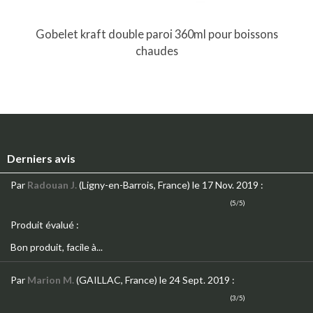
Gobelet kraft double paroi 360ml pour boissons
chaudes
Derniers avis
Par
Radouan J.
(Ligny-en-Barrois, France)
le 17 Nov. 2019
:
(5/5)
Produit évalué :
Bon produit, facile à...
Par
Marion M.
(GAILLAC, France)
le 24 Sept. 2019
:
(3/5)