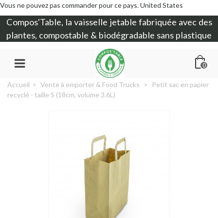
Vous ne pouvez pas commander pour ce pays.
United States
Compos'Table, la
vaisselle jetable
fabriquée avec des
plantes, compostable & biodégradable sans plastique
0
Accueil
>
Vente à emporter & Food Trucks
>
Petit sac en papier
recyclé - taille S (18cm, volume 3.6L)