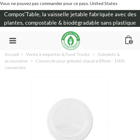
Vous ne pouvez pas commander pour ce pays.
United States
Compos'Table, la
vaisselle jetable
fabriquée avec des
plantes, compostable & biodégradable sans plastique
0
Accueil
>
Vente à emporter & Food Trucks
>
Gobelets &
accessoires
>
Couvercle pour gobelet chaud ⌀ 89mm - 1000
couvercles