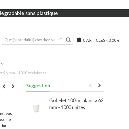
dégradable sans plastique
0
ARTICLES
-
0,00 €
ø 96 mm - 1000 récipients
Suggestion
Gobelet 100 ml blanc ⌀ 62
mm - 1000 unités
ant vos
ase de
ation