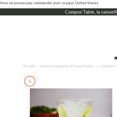
Vous ne pouvez pas commander pour ce pays.
United States
Compos'Table, la
vaissell
Accueil
>
Vente à emporter & Food Trucks
>
Gobelets 
%