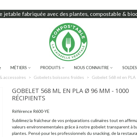
e jetable
fabriquée avec des plantes, compostable & bio
MÉTIERS
PRODUITS
NOUS CONNAITRE
SOLDES
& accessoires
>
Gobelets boissons froides
>
Gobelet 568 ml en PLA 
GOBELET 568 ML EN PLA Ø 96 MM - 1000
RÉCIPIENTS
Référence
R600-YE
Sublimez la fraîcheur de vos préparations culinaires tout en affirm
valeurs environnementales grâce à notre gobelet transparent à b
plantes. Pensé pour les professionnels du snacking, de la restaur