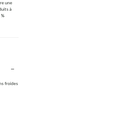
fre une
duits à
0 %
ns froides