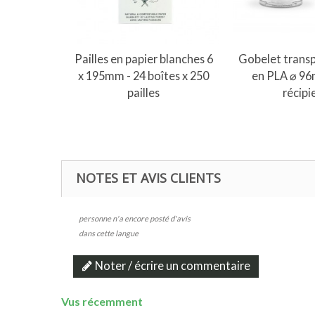
Ajouter au panier
Ajouter 
Pailles en papier blanches 6
Gobelet trans
x 195mm - 24 boîtes x 250
en PLA ⌀ 96
pailles
récipi
NOTES ET AVIS CLIENTS
personne n'a encore posté d'avis
dans cette langue
Noter / écrire un commentaire
Vus récemment