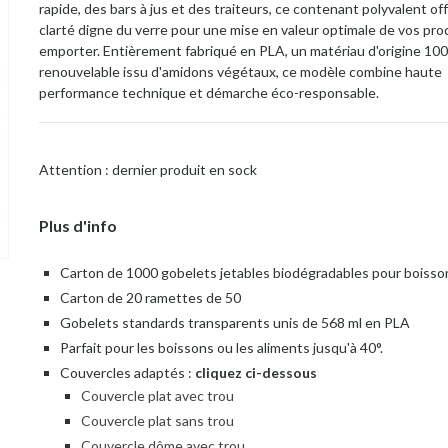
rapide, des bars à jus et des traiteurs, ce contenant polyvalent of
clarté digne du verre pour une mise en valeur optimale de vos pro
emporter. Entièrement fabriqué en PLA, un matériau d'origine 10
renouvelable issu d'amidons végétaux, ce modèle combine haute
performance technique et démarche éco-responsable.
Attention : dernier produit en sock
Plus d'info
Carton de 1000 gobelets jetables biodégradables pour boisso
Carton de 20 ramettes de 50
Gobelets standards transparents unis de 568 ml en PLA
Parfait pour les boissons ou les aliments jusqu'à 40°.
Couvercles adaptés :
cliquez ci-dessous
Couvercle plat avec trou
Couvercle plat sans trou
Couvercle dôme avec trou