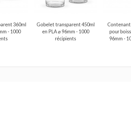
au panier
Ajouter au panier
parent 360ml
Gobelet transparent 450ml
Contenant
mm - 1000
en PLA ⌀ 96mm - 1000
pour boiss
ents
récipients
96mm - 10