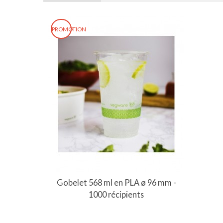
PROMOTION
Gobelet 568 ml en PLA ø 96 mm -
1000 récipients