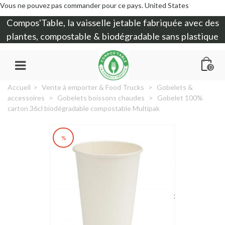
Vous ne pouvez pas commander pour ce pays.
United States
Compos'Table, la
vaisselle jetable
fabriquée avec des
plantes, compostable & biodégradable sans plastique
0
Accueil
>
Vente à emporter & Food Trucks
>
Gobelets &
accessoires
>
Gobelets boissons chaudes
>
Gobelet 100%
carton 36cl biodégradable compostable Multipak
%