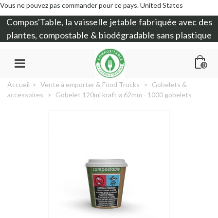
Vous ne pouvez pas commander pour ce pays.
United States
Compos'Table, la
vaisselle jetable
fabriquée avec des
plantes, compostable & biodégradable sans plastique
0
Accueil
>
Vente à emporter & Food Trucks
>
Gobelets &
accessoires
>
Gobelet 120ml kraft ⌀ 62mm - 1000 gobelets