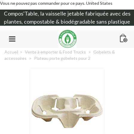
Vous ne pouvez pas commander pour ce pays.
United States
Compos'Table, la
vaisselle jetable
fabriquée avec des
plantes, compostable & biodégradable sans plastique
0
Accueil
>
Vente à emporter & Food Trucks
>
Gobelets &
accessoires
>
Plateau porte gobelets pour 2