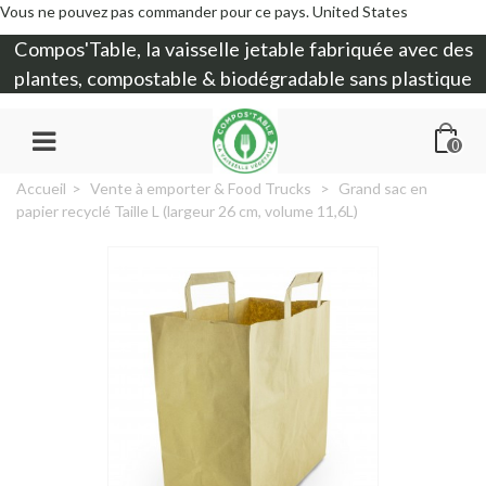
Vous ne pouvez pas commander pour ce pays.
United States
Compos'Table, la
vaisselle jetable
fabriquée avec des
plantes, compostable & biodégradable sans plastique
0
Accueil
>
Vente à emporter & Food Trucks
>
Grand sac en
papier recyclé Taille L (largeur 26 cm, volume 11,6L)