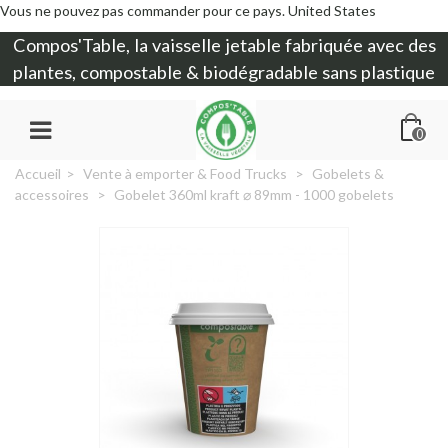
Vous ne pouvez pas commander pour ce pays.
United States
Compos'Table, la
vaisselle jetable
fabriquée avec des
plantes, compostable & biodégradable sans plastique
0
Accueil
>
Vente à emporter & Food Trucks
>
Gobelets &
accessoires
>
Gobelet 360ml kraft ⌀ 89mm - 1000 gobelets