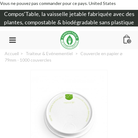
Vous ne pouvez pas commander pour ce pays.
United States
Compos'Table, la
vaisselle jetable
fabriquée avec des
plantes, compostable & biodégradable sans plastique
0
Accueil
>
Traiteur & Evénementiel
>
Couvercle en papier ⌀
79mm - 1000 couvercles