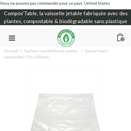
Vous ne pouvez pas commander pour ce pays.
United States
Compos'Table, la
vaisselle jetable
fabriquée avec des
plantes, compostable & biodégradable sans plastique
0
Accueil
>
Sachets sandwichs et snacks
>
Sachet blanc
natureflex 170 x 205mm