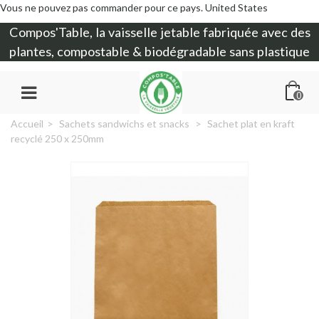
Vous ne pouvez pas commander pour ce pays.
United States
Compos'Table, la
vaisselle jetable
fabriquée avec des
plantes, compostable & biodégradable sans plastique
0
Accueil
>
Sachets sandwichs et snacks
>
Sachet plat en kraft
recyclé 250 x 250mm