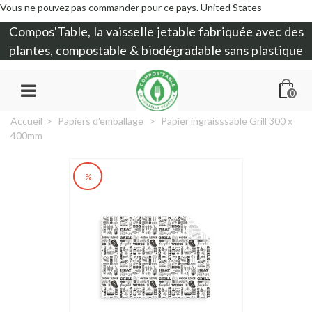
Vous ne pouvez pas commander pour ce pays.
United States
Compos'Table, la
vaisselle jetable
fabriquée avec des
plantes, compostable & biodégradable sans plastique
0
Accueil
>
Papiers d'emballage
>
Papier ingraisssable Grill 300 x
400mm
%