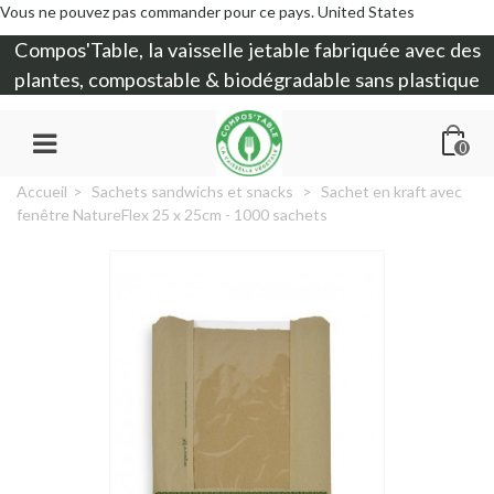
Vous ne pouvez pas commander pour ce pays.
United States
Compos'Table, la
vaisselle jetable
fabriquée avec des
plantes, compostable & biodégradable sans plastique
0
Accueil
>
Sachets sandwichs et snacks
>
Sachet en kraft avec
fenêtre NatureFlex 25 x 25cm - 1000 sachets