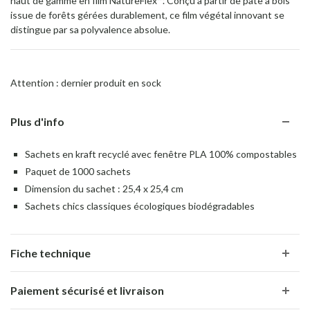
haut de gamme en film NatureFlex™. Conçu à partir de pâte à bois
issue de forêts gérées durablement, ce film végétal innovant se
distingue par sa polyvalence absolue.
Attention : dernier produit en sock
Plus d'info
Sachets en kraft recyclé avec fenêtre PLA 100% compostables
Paquet de 1000 sachets
Dimension du sachet : 25,4 x 25,4 cm
Sachets chics classiques écologiques biodégradables
Fiche technique
Paiement sécurisé et livraison