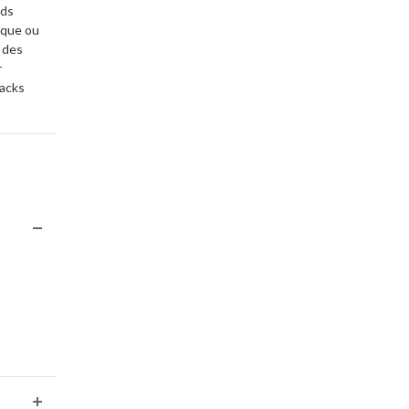
uds
ique ou
l des
r
nacks