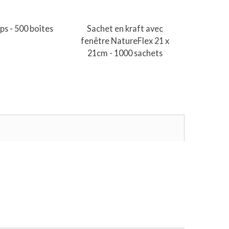
er au panier
Ajouter au panier
A
ps - 500 boîtes
Sachet en kraft avec
Sachet
fenêtre NatureFlex 21 x
chaud resp
21cm - 1000 sachets