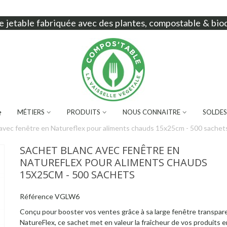
e jetable
fabriquée avec des plantes, compostable & bio
MÉTIERS
PRODUITS
NOUS CONNAITRE
SOLDES
 avec fenêtre en Natureflex pour aliments chauds 15x25cm - 500 sachet
SACHET BLANC AVEC FENÊTRE EN
NATUREFLEX POUR ALIMENTS CHAUDS
15X25CM - 500 SACHETS
Référence
VGLW6
Conçu pour booster vos ventes grâce à sa large fenêtre transpar
NatureFlex, ce sachet met en valeur la fraîcheur de vos produits e