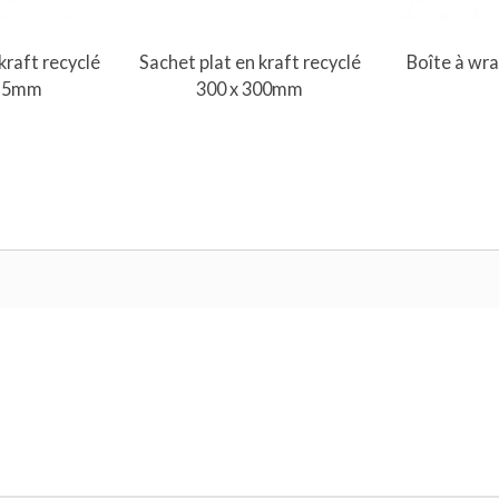
au panier
Ajouter au panier
Ajout
kraft recyclé
Sachet plat en kraft recyclé
Boîte à wra
215mm
300 x 300mm