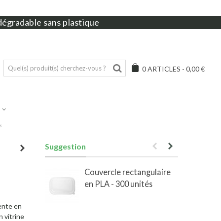
dégradable sans plastique
0
ARTICLES
-
0,00 €
s
Suggestion
Couvercle rectangulaire
en PLA - 300 unités
e
ente en
n vitrine