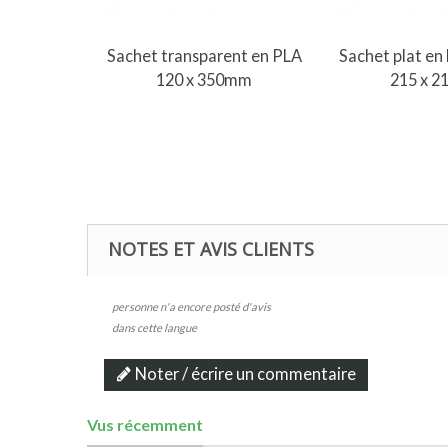
Ajouter 
Sachet transparent en PLA
Sachet plat en 
120 x 350mm
215 x 
NOTES ET AVIS CLIENTS
personne n'a encore posté d'avis
dans cette langue
Noter / écrire un commentaire
Vus récemment