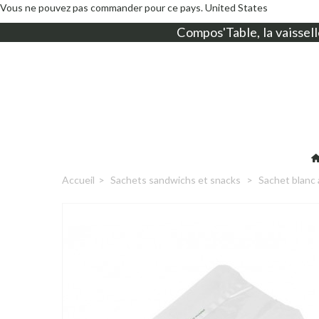
Vous ne pouvez pas commander pour ce pays.
United States
Compos'Table, la
vaissell
Accueil
>
Sachets sandwichs et snacks
>
Sachet blanc