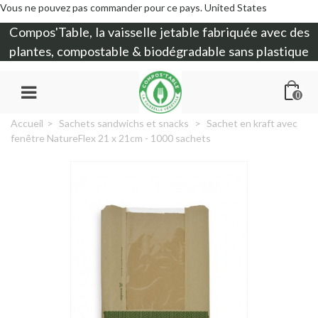
Vous ne pouvez pas commander pour ce pays.
United States
Compos'Table, la
vaisselle jetable
fabriquée avec des
plantes, compostable & biodégradable sans plastique
0
Accueil
>
Sachets sandwichs et snacks
>
Sachet en kraft avec
fenêtre NatureFlex 21 x 21cm - 1000 sachets