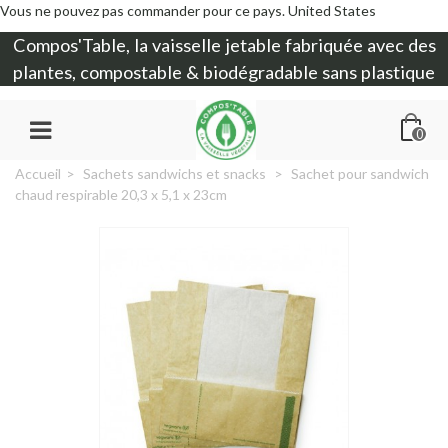
Vous ne pouvez pas commander pour ce pays.
United States
Compos'Table, la
vaisselle jetable
fabriquée avec des
plantes, compostable & biodégradable sans plastique
0
Accueil
>
Sachets sandwichs et snacks
>
Sachet pour sandwich
chaud respirable 20,3 x 5,1 x 23cm