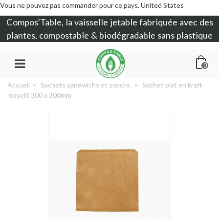
Vous ne pouvez pas commander pour ce pays.
United States
Compos'Table, la
vaisselle jetable
fabriquée avec des
plantes, compostable & biodégradable sans plastique
0
Accueil
>
Sachets sandwichs et snacks
>
Sachet plat en kraft
recyclé 300 x 300mm