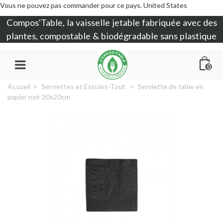
Vous ne pouvez pas commander pour ce pays.
United States
Compos'Table, la
vaisselle jetable
fabriquée avec des
plantes, compostable & biodégradable sans plastique
0
Accueil
>
Serviettes et Essuies-Tout
>
Serviette de table en
papier noir 20x20cm