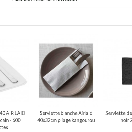
au panier
Ajouter au panier
x40 AIR LAID
Serviette blanche Airlaid
Serviette de
cain - 600
40x32cm pliage kangourou
noir
ttes