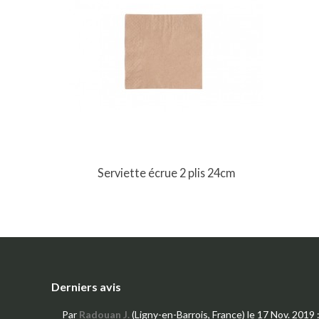
Serviette écrue 2 plis 24cm
Derniers avis
Par
Radouan J.
(Ligny-en-Barrois, France)
le 17 Nov. 2019