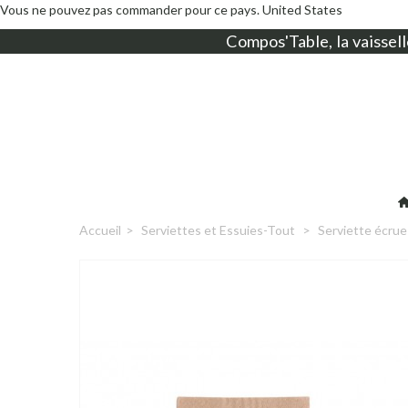
Vous ne pouvez pas commander pour ce pays.
United States
Compos'Table, la
vaissell
Accueil
>
Serviettes et Essuies-Tout
>
Serviette écrue