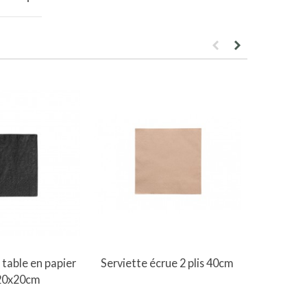
Ajouter au panier
A
 table en papier
Serviette écrue 2 plis 40cm
Serviette
 20x20cm