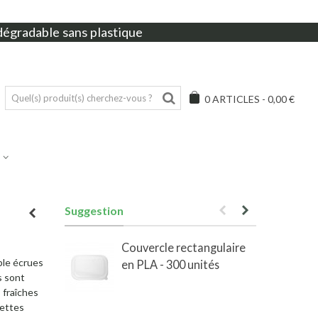
dégradable sans plastique
0
ARTICLES
-
0,00 €
Suggestion
Couvercle rectangulaire
ble écrues
en PLA - 300 unités
e
s sont
 fraîches
iettes