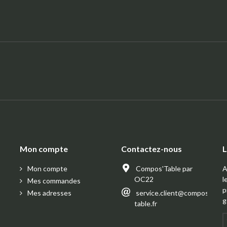
Mon compte
Contactez-nous
L
Mon compte
Compos'Table par
A
OC22
l
Mes commandes
p
Mes adresses
service.client@compos-
g
table.fr