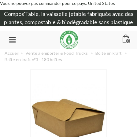
Vous ne pouvez pas commander pour ce pays.
United States
Compos'Table, la
vaisselle jetable
fabriquée avec des
plantes, compostable & biodégradable sans plastique
0
Accueil
>
Vente à emporter & Food Trucks
>
Boîte en kraft
>
Boîte en kraft n°3 - 180 boîtes