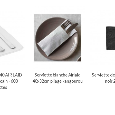
au panier
Ajouter au panier
x40 AIR LAID
Serviette blanche Airlaid
Serviette de
cain - 600
40x32cm pliage kangourou
noir
ttes