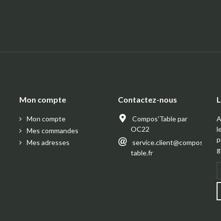
Mon compte
Contactez-nous
L
Mon compte
Compos'Table par
A
OC22
l
Mes commandes
p
Mes adresses
service.client@compos-
g
table.fr