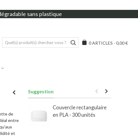
dégradable sans plastique
0
ARTICLES
-
0,00 €
Suggestion
Couvercle rectangulaire
iette de
en PLA - 300 unités
e
déal entre
 qu'aux
lidité et