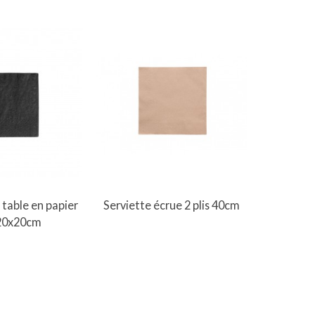
Ajouter au panier
A
 table en papier
Serviette écrue 2 plis 40cm
Serviette
 20x20cm