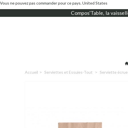
Vous ne pouvez pas commander pour ce pays.
United States
Compos'Table, la
vaissell
Accueil
>
Serviettes et Essuies-Tout
>
Serviette écrue