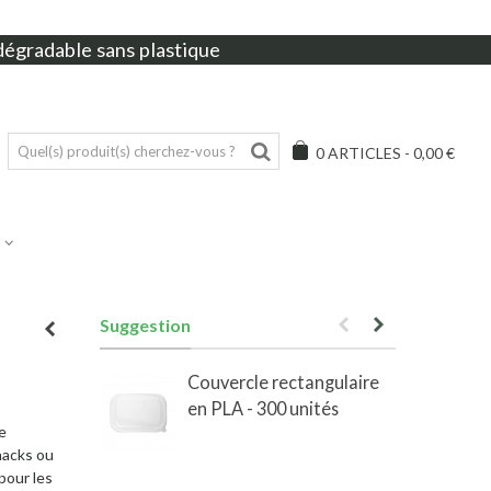
dégradable sans plastique
0
ARTICLES
-
0,00 €
Suggestion
Couvercle rectangulaire
en PLA - 300 unités
e
e
snacks ou
pour les