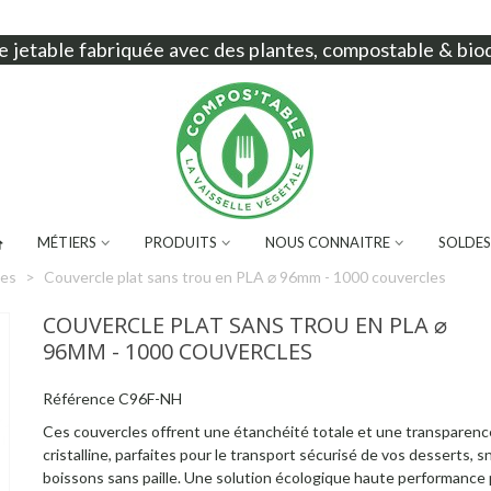
e jetable
fabriquée avec des plantes, compostable & bio
MÉTIERS
PRODUITS
NOUS CONNAITRE
SOLDES
les
>
Couvercle plat sans trou en PLA ⌀ 96mm - 1000 couvercles
COUVERCLE PLAT SANS TROU EN PLA ⌀
96MM - 1000 COUVERCLES
Référence
C96F-NH
Ces couvercles offrent une étanchéité totale et une transparenc
cristalline, parfaites pour le transport sécurisé de vos desserts, 
boissons sans paille. Une solution écologique haute performance 