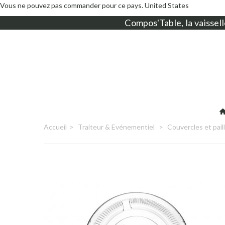
Vous ne pouvez pas commander pour ce pays.
United States
Compos'Table, la
vaissell
Accueil
>
Traiteur & Evénementiel
>
Couvercles et pail