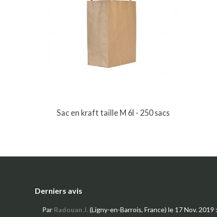
Sac en kraft taille M 6l - 250 sacs
Derniers avis
Par
Radouan J.
(Ligny-en-Barrois, France)
le 17 Nov. 2019