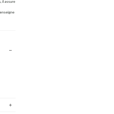
 il assure
e enseigne