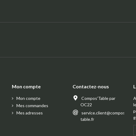
Mon compte
Contactez-nous
L
Mon compte
Compos'Table par
A
OC22
l
Mes commandes
p
Mes adresses
service.client@compos-
g
table.fr