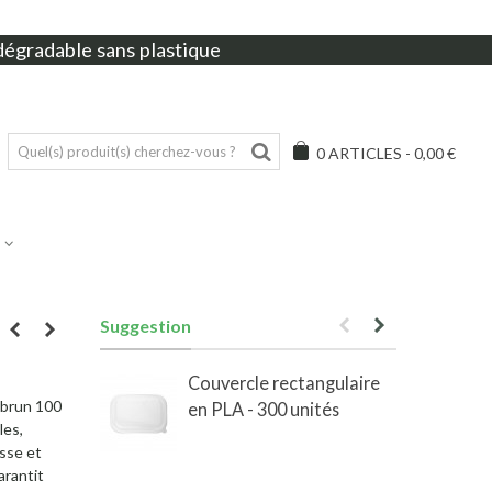
dégradable sans plastique
0
ARTICLES
-
0,00 €
Suggestion
Couvercle rectangulaire
t brun 100
en PLA - 300 unités
e
les,
sse et
arantit