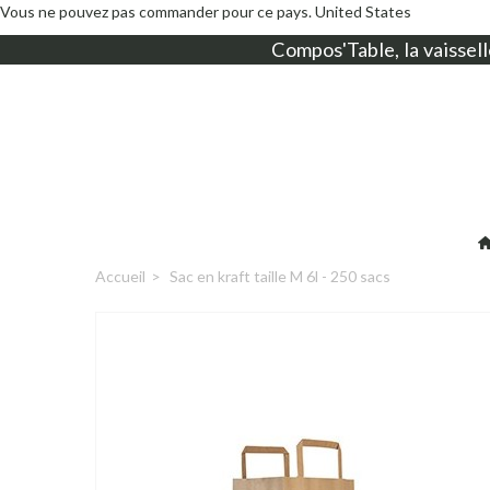
Vous ne pouvez pas commander pour ce pays.
United States
Compos'Table, la
vaissell
Accueil
>
Sac en kraft taille M 6l - 250 sacs