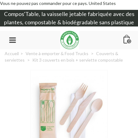
Vous ne pouvez pas commander pour ce pays.
United States
Compos'Table, la
vaisselle jetable
fabriquée avec des
plantes, compostable & biodégradable sans plastique
0
Accueil
>
Vente à emporter & Food Trucks
>
Couverts &
serviettes
>
Kit 3 couverts en bois + serviette compostable