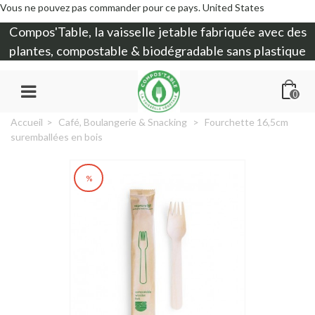
Vous ne pouvez pas commander pour ce pays.
United States
Compos'Table, la
vaisselle jetable
fabriquée avec des
plantes, compostable & biodégradable sans plastique
0
Accueil
>
Café, Boulangerie & Snacking
>
Fourchette 16,5cm
suremballées en bois
%