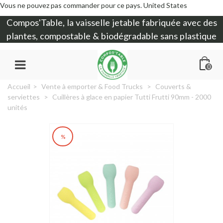
Vous ne pouvez pas commander pour ce pays.
United States
Compos'Table, la
vaisselle jetable
fabriquée avec des
plantes, compostable & biodégradable sans plastique
0
Accueil
>
Vente à emporter & Food Trucks
>
Couverts &
serviettes
>
Cuillères à glace en papier Tutti Frutti 90mm - 2000
unités
%