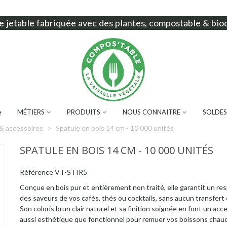
e jetable
fabriquée avec des plantes, compostable & bio
MÉTIERS
PRODUITS
NOUS CONNAITRE
SOLDES
& accessoires
>
Spatule en bois 14 cm - 10 000 unités
SPATULE EN BOIS 14 CM - 10 000 UNITÉS
Référence
VT-STIR5
Conçue en bois pur et entièrement non traité, elle garantit un res
des saveurs de vos cafés, thés ou cocktails, sans aucun transfert
Son coloris brun clair naturel et sa finition soignée en font un acc
aussi esthétique que fonctionnel pour remuer vos boissons chau