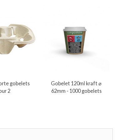
er au panier
Ajouter au panier
A
orte gobelets
Gobelet 120ml kraft ⌀
Gobele
our 2
62mm - 1000 gobelets
89mm -