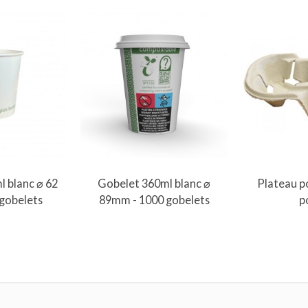
au panier
Ajout
l blanc ⌀ 62
Gobelet 360ml blanc ⌀
Plateau p
gobelets
89mm - 1000 gobelets
p