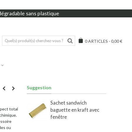
dégradable sans plastique
0
ARTICLES
-
0,00 €
Suggestion
Sachet sandwich
pect total
baguette en kraft avec
 chimique.
fenêtre
essoire
des ou