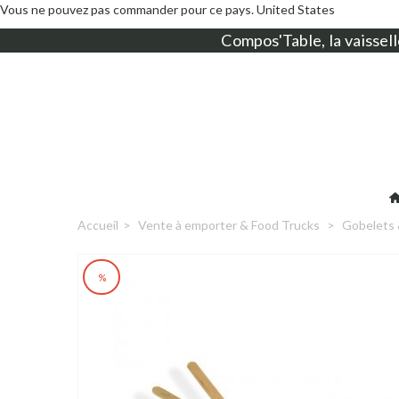
Vous ne pouvez pas commander pour ce pays.
United States
Compos'Table, la
vaissell
Accueil
>
Vente à emporter & Food Trucks
>
Gobelets 
%