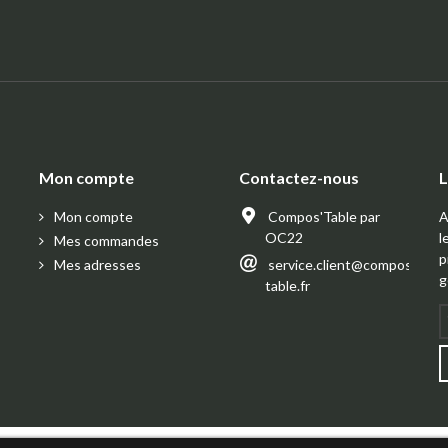
Mon compte
Contactez-nous
L
Mon compte
Compos'Table par
A
OC22
l
Mes commandes
p
Mes adresses
service.client@compos-
g
table.fr