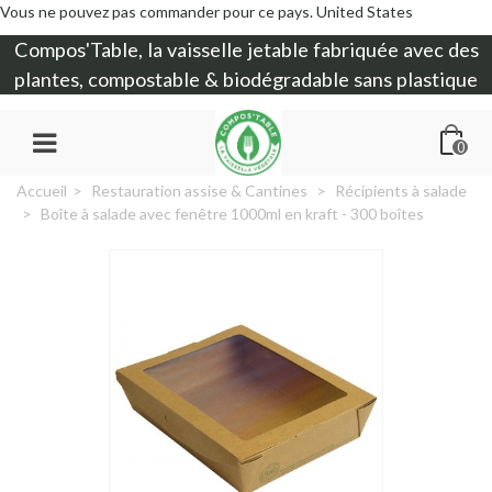
Vous ne pouvez pas commander pour ce pays.
United States
Compos'Table, la
vaisselle jetable
fabriquée avec des
plantes, compostable & biodégradable sans plastique
0
Accueil
>
Restauration assise & Cantines
>
Récipients à salade
>
Boîte à salade avec fenêtre 1000ml en kraft - 300 boîtes