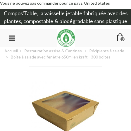
Vous ne pouvez pas commander pour ce pays.
United States
Compos'Table, la
vaisselle jetable
fabriquée avec des
plantes, compostable & biodégradable sans plastique
0
Accueil
>
Restauration assise & Cantines
>
Récipients à salade
>
Boîte à salade avec fenêtre 650ml en kraft - 300 boîtes