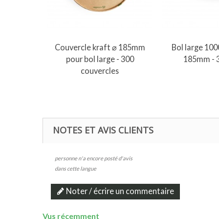
Ajouter au panier
Ajouter 
Couvercle kraft ⌀ 185mm
Bol large 100
pour bol large - 300
185mm - 3
couvercles
NOTES ET AVIS CLIENTS
personne n'a encore posté d'avis
dans cette langue
Noter / écrire un commentaire
Vus récemment