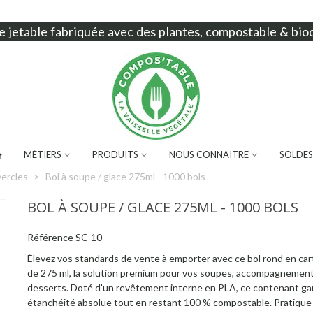
e jetable
fabriquée avec des plantes, compostable & bio
MÉTIERS
PRODUITS
NOUS CONNAITRE
SOLDES
vercles
>
Bol à soupe / glace 275ml - 1000 bols
BOL À SOUPE / GLACE 275ML - 1000 BOLS
Référence
SC-10
Élevez vos standards de vente à emporter avec ce bol rond en car
de 275 ml, la solution premium pour vos soupes, accompagnement
desserts. Doté d'un revêtement interne en PLA, ce contenant ga
étanchéité absolue tout en restant 100 % compostable. Pratique