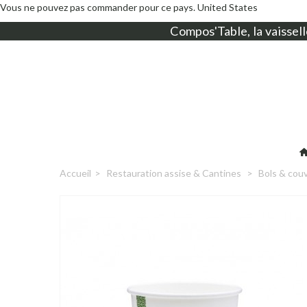
Vous ne pouvez pas commander pour ce pays.
United States
Compos'Table, la
vaissell
Accueil
>
Restauration assise & Cantines
>
Bols & cou