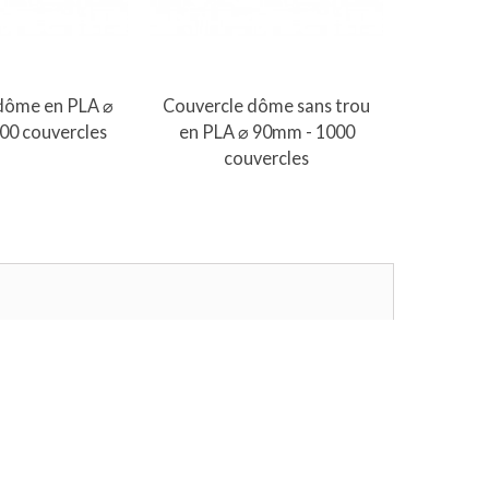
er au panier
Ajouter au panier
A
dôme en PLA ⌀
Couvercle dôme sans trou
Bol à sou
00 couvercles
en PLA ⌀ 90mm - 1000
couvercles