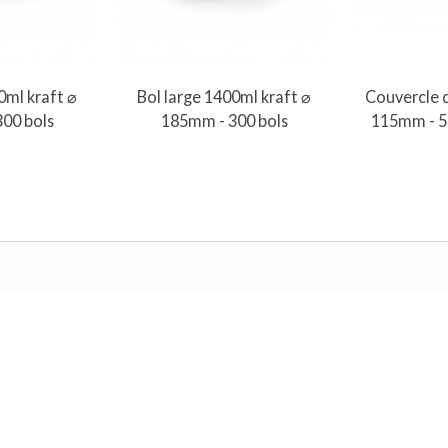
au panier
Ajouter au panier
Ajout
0ml kraft ⌀
Bol large 1400ml kraft ⌀
Couvercle 
00 bols
185mm - 300 bols
115mm - 5