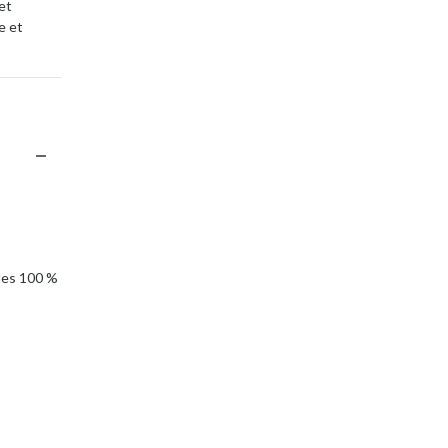
et
e et
les 100 %