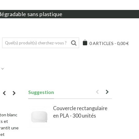
dégradable sans plastique
0
ARTICLES
-
0,00 €
Suggestion
Couvercle rectangulaire
ton blanc
en PLA - 300 unités
e
s et
rantit une
 et