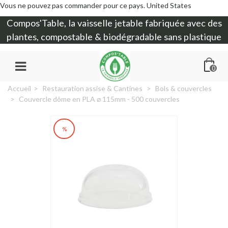
Vous ne pouvez pas commander pour ce pays.
United States
Compos'Table, la
vaisselle jetable
fabriquée avec des
plantes, compostable & biodégradable sans plastique
0
Accueil
>
Restauration assise & Cantines
>
Bols & couvercles
>
Couvercle dôme en PLA ⌀ 115mm - 500 couvercles
%