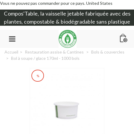
Vous ne pouvez pas commander pour ce pays.
United States
Compos'Table, la
vaisselle jetable
fabriquée avec des
plantes, compostable & biodégradable sans plastique
0
Accueil
>
Restauration assise & Cantines
>
Bols & couvercles
>
Bol à soupe / glace 170ml - 1000 bols
%