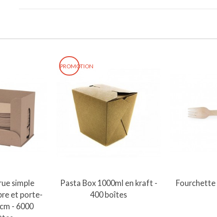
PROMOTION
au panier
Ajouter au panier
Ajout
rue simple
Pasta Box 1000ml en kraft -
Fourchette 
bre et porte-
400 boîtes
3cm - 6000