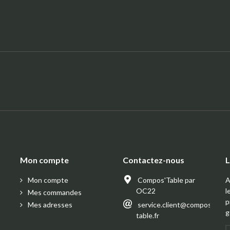
:
Mon compte
Contactez-nous
L
Mon compte
Compos'Table par
A
OC22
l
Mes commandes
p
Mes adresses
service.client@compos-
g
table.fr