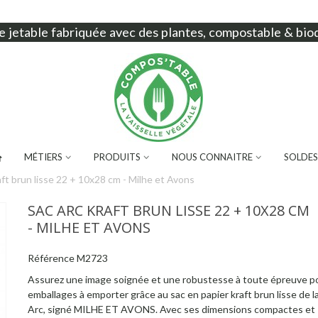
e jetable
fabriquée avec des plantes, compostable & bio
MÉTIERS
PRODUITS
NOUS CONNAITRE
SOLDES
aft brun lisse 22 + 10x28 cm - Milhe et Avons
SAC ARC KRAFT BRUN LISSE 22 + 10X28 CM
- MILHE ET AVONS
Référence
M2723
Assurez une image soignée et une robustesse à toute épreuve p
emballages à emporter grâce au sac en papier kraft brun lisse de 
Arc, signé MILHE ET AVONS. Avec ses dimensions compactes et