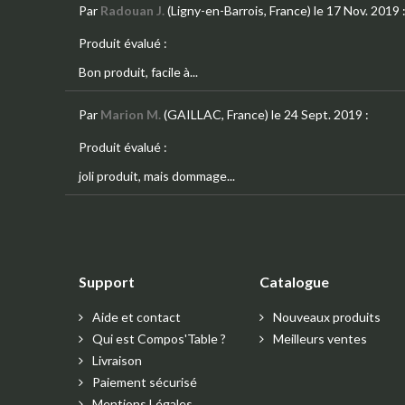
Par
Radouan J.
(Ligny-en-Barrois, France)
le 17 Nov. 2019
Produit évalué :
Bon produit, facile à...
Par
Marion M.
(GAILLAC, France)
le 24 Sept. 2019
:
Produit évalué :
joli produit, mais dommage...
Support
Catalogue
Aide et contact
Nouveaux produits
Qui est Compos'Table ?
Meilleurs ventes
Livraison
Paiement sécurisé
Mentions Légales