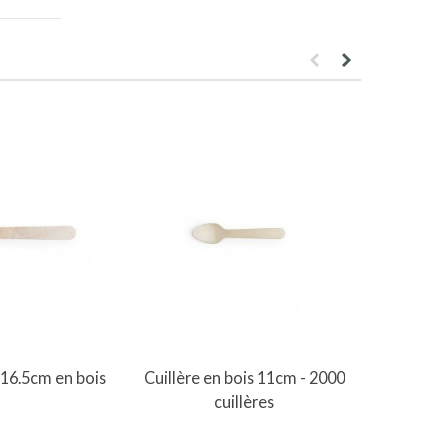
er au panier
Ajouter au panier
A
16.5cm en bois
Cuillère en bois 11cm - 2000
Couteau
cuillères