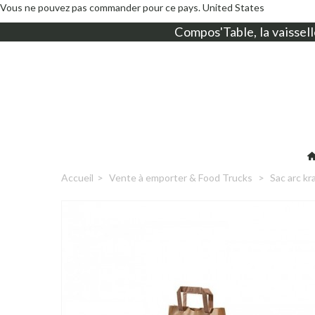
Vous ne pouvez pas commander pour ce pays.
United States
Compos'Table, la
vaissell
Accueil
>
Vente à emporter & Food Trucks
>
Sac arc kr