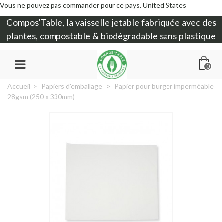
Vous ne pouvez pas commander pour ce pays.
United States
Compos'Table, la
vaisselle jetable
fabriquée avec des
plantes, compostable & biodégradable sans plastique
0
Accueil
>
Papiers d'emballage
>
Papier pour burger imperméable
28gsm (250 x 330mm)