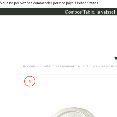
Vous ne pouvez pas commander pour ce pays.
United States
Compos'Table, la
vaissell
Accueil
>
Traiteur & Evénementiel
>
Couvercles et Acc
%