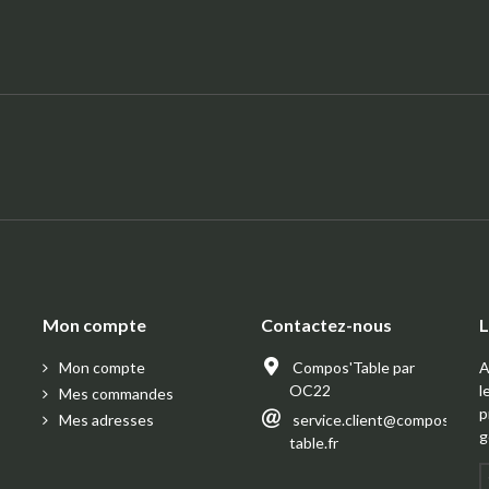
Mon compte
Contactez-nous
L
Mon compte
Compos'Table par
A
OC22
l
Mes commandes
p
Mes adresses
service.client@compos-
g
table.fr