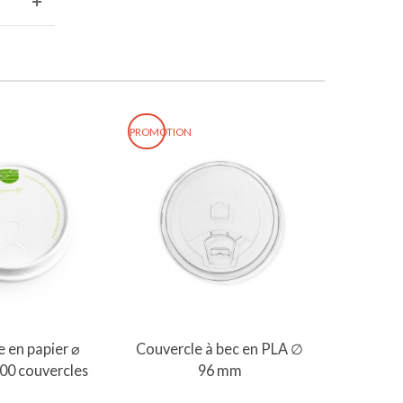
PROMOTION
er au panier
Ajouter au panier
 en papier ⌀
Couvercle à bec en PLA ∅
00 couvercles
96 mm