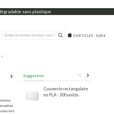
dégradable sans plastique
0
ARTICLES
-
0,00 €
Suggestion
Couvercle rectangulaire
en PLA - 300 unités
e
presso,
ervation
sures lors