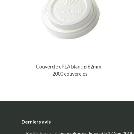
Couvercle cPLA blanc ø 62mm -
2000 couvercles
Derniers avis
Par
Radouan J.
(Ligny-en-Barrois, France)
le 17 Nov. 2019