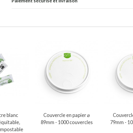
Paiement sécurisé et livraison
Ajouter au panier
Ajout
cre blanc
Couvercle en papier ⌀
Couvercle
quitable,
89mm - 1000 couvercles
79mm - 10
ompostable