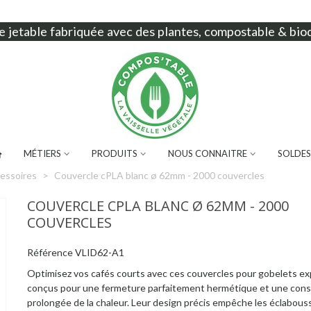
e jetable
fabriquée avec des plantes, compostable & bio
MÉTIERS
PRODUITS
NOUS CONNAITRE
SOLDES
essoires
>
Couvercle cPLA blanc ø 62mm - 2000 couvercles
COUVERCLE CPLA BLANC Ø 62MM - 2000
COUVERCLES
Référence
VLID62-A1
Optimisez vos cafés courts avec ces couvercles pour gobelets ex
conçus pour une fermeture parfaitement hermétique et une cons
prolongée de la chaleur. Leur design précis empêche les éclabous