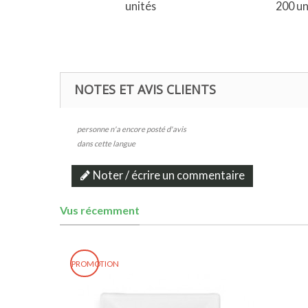
unités
200 un
NOTES ET AVIS CLIENTS
personne n'a encore posté d'avis
dans cette langue
Noter / écrire un commentaire
Vus récemment
PROMOTION