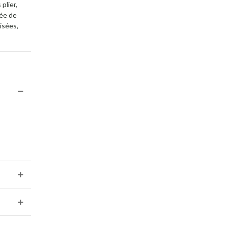
plier,
née de
isées,