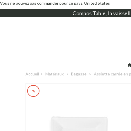
Vous ne pouvez pas commander pour ce pays.
United States
Compos'Table, la
vaissell
Accueil
>
Matériaux
>
Bagasse
>
Assiette carrée en 
%