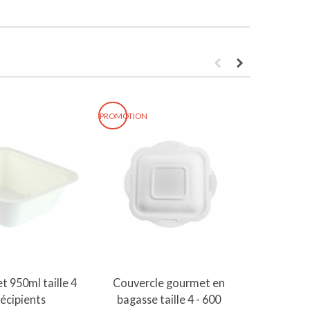
PROMOTION
PROMOTION
er au panier
Ajouter au panier
A
 950ml taille 4
Couvercle gourmet en
Base gour
récipients
bagasse taille 4 - 600
- 6