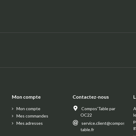
:
Mon compte
Contactez-nous
L
Mon compte
Compos'Table par
A
OC22
l
Mes commandes
p
Mes adresses
service.client@compos-
g
table.fr