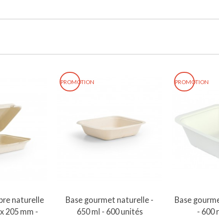
PROMOTION
PROMOTION
au panier
Ajouter au panier
Ajout
bre naturelle
Base gourmet naturelle -
Base gourmet
 x 205 mm -
650 ml - 600 unités
- 600 