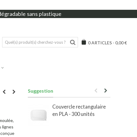
dégradable sans plastique
0
ARTICLES
-
0,00 €
Suggestion
Couvercle rectangulaire
en PLA - 300 unités
e
 moulée,
s lignes
, conçue